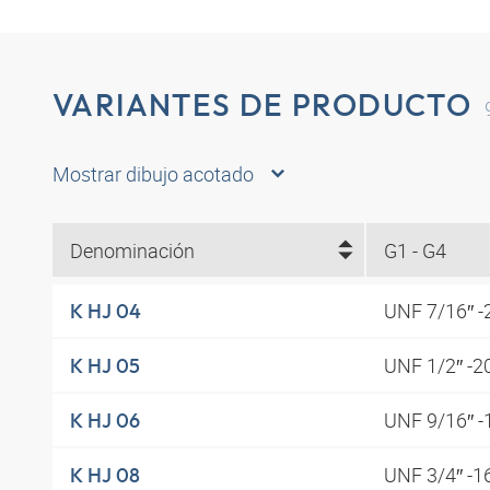
VARIANTES DE PRODUCTO
Mostrar dibujo acotado
Denominación
G1 - G4
UNF 7/16″ 
K HJ 04
UNF 1/2″ -2
K HJ 05
UNF 9/16″ 
K HJ 06
UNF 3/4″ -1
K HJ 08