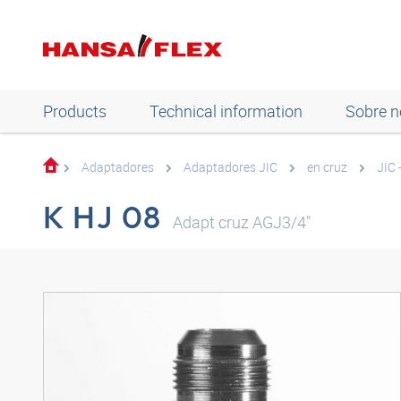
Products
Technical information
Sobre n
Adaptadores
Adaptadores JIC
en cruz
JIC 
K HJ 08
Adapt cruz AGJ3/4"