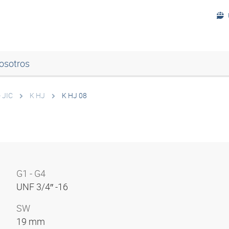
osotros
- JIC
K HJ
K HJ 08
G1 - G4
UNF 3/4″ -16
SW
19 mm