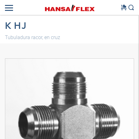
K HJ
Tubuladura racor, en cruz