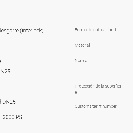
 desgarre (Interlock)
Forma de obturación 1
Material
ra
Norma
 DN25
Protección de la superfici
e
nd DN25
Customs tariff number
E 3000 PSI