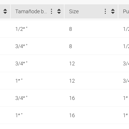
Tamaño
de brida (")
Size
Pu
1/2″ "
8
1/
3/4″ "
8
1/
3/4″ "
12
3/
1″ "
12
3/
3/4″ "
16
1″
1″ "
16
1″