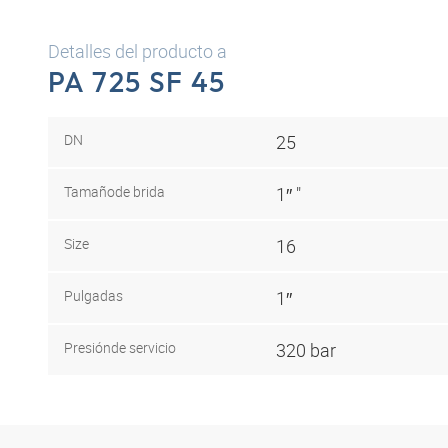
Detalles del producto a
PA 725 SF 45
DN
25
Tamaño
de brida
1″ "
Size
16
Pulgadas
1″
Presión
de servicio
320 bar