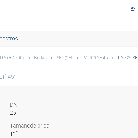
osotros
 R15 (HD 700)
Bridas
SFL (SF)
PA 700 SF 45
PA 725 SF
L1" 45°
DN
25
Tamaño
de brida
1″ "