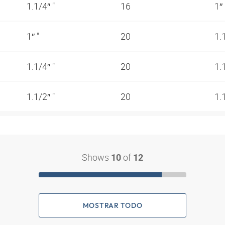
1.1/4″ "
16
1″
1″ "
20
1.
1.1/4″ "
20
1.
1.1/2″ "
20
1.
Shows
of
10
12
MOSTRAR TODO