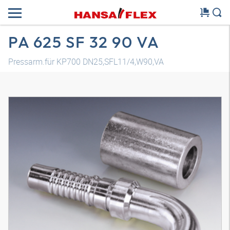
PA 625 SF 32 90 VA
Pressarm.für KP700 DN25,SFL11/4,W90,VA