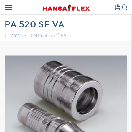
PA 520 SF VA
Fij.pres 4SH DN19 SFL3/4" VA