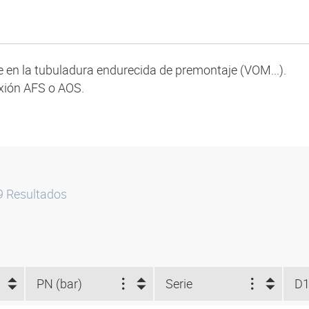
se en la tubuladura endurecida de premontaje (VOM...).
xión AFS o AOS.
9
Resultados
PN (bar)
Serie
D1