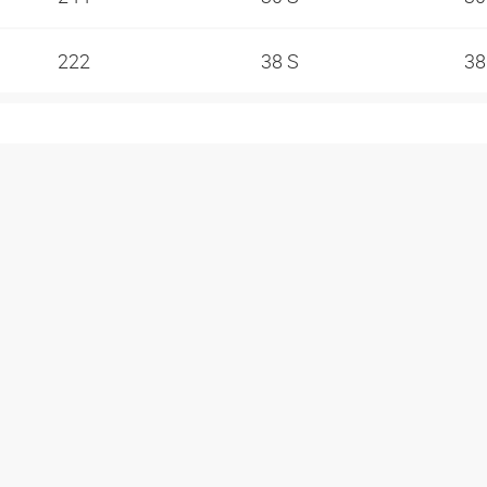
222
38 S
3