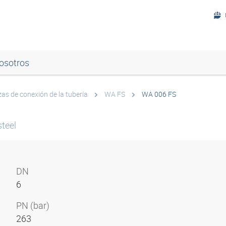
osotros
zas de conexión de la tubería
WA FS
WA 006 FS
teel
DN
6
PN (bar)
263