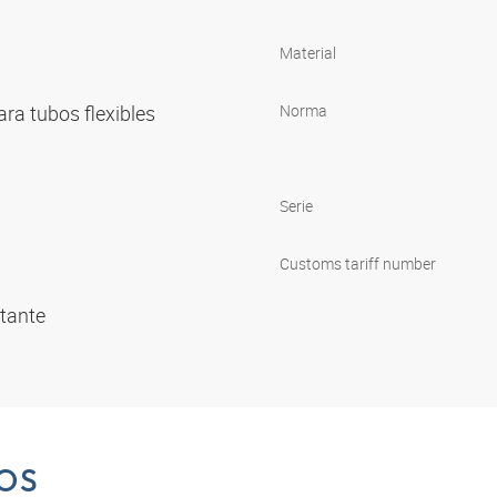
Material
ara tubos flexibles
Norma
Serie
Customs tariff number
rtante
OS