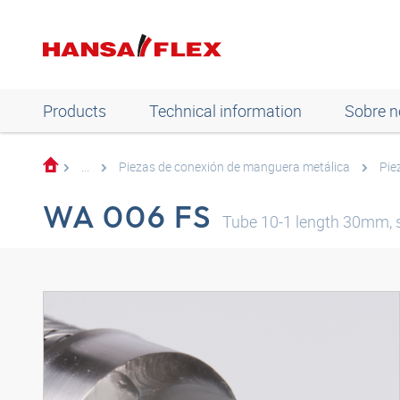
Products
Technical information
Sobre n
...
Piezas de conexión de manguera metálica
Pie
WA 006 FS
Tube 10-1 length 30mm, s