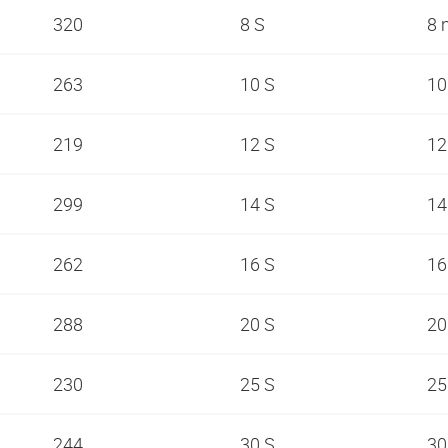
320
8 S
8
263
10 S
1
219
12 S
1
299
14 S
1
262
16 S
1
288
20 S
2
230
25 S
2
244
30 S
3