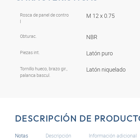
Rosca de panel de contro
M 12 x 0.75
l
Obturac.
NBR
Piezas int.
Latón puro
Tornillo hueco, brazo gir.,
Latón niquelado
palanca bascul.
DESCRIPCIÓN DE PRODUCT
Notas
Descripción
Información adicional