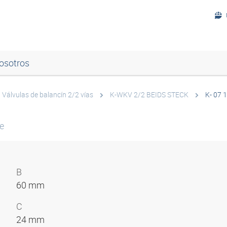
osotros
Válvulas de balancín 2/2 vías
K-WKV 2/2 BEIDS STECK
K- 07 
ve
B
60 mm
C
24 mm