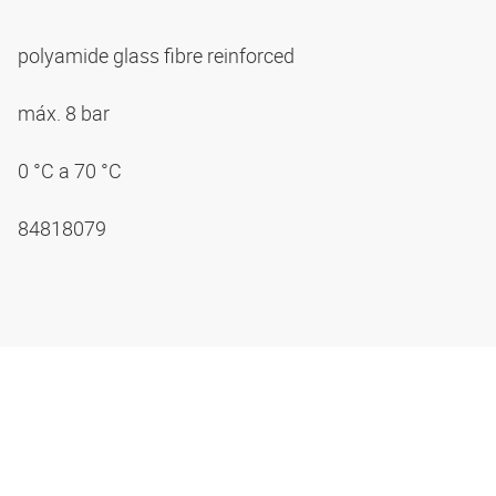
polyamide glass fibre reinforced
máx. 8 bar
0 °C a 70 °C
84818079