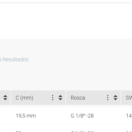
6
Resultados
C (mm)
Rosca
S
19,5 mm
G 1/8″ -28
1