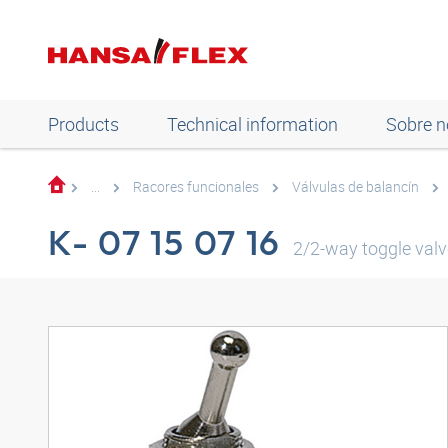
Products
Technical information
Sobre n
...
Racores funcionales
Válvulas de balancín
K- 07 15 07 16
2/2-way toggle val