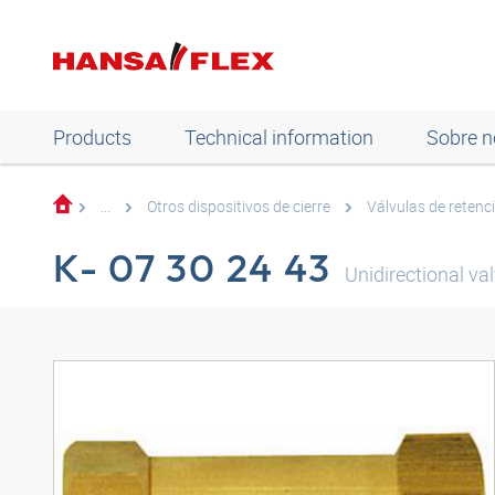
Products
Technical information
Sobre n
...
Otros dispositivos de cierre
Válvulas de retenc
K- 07 30 24 43
Unidirectional va