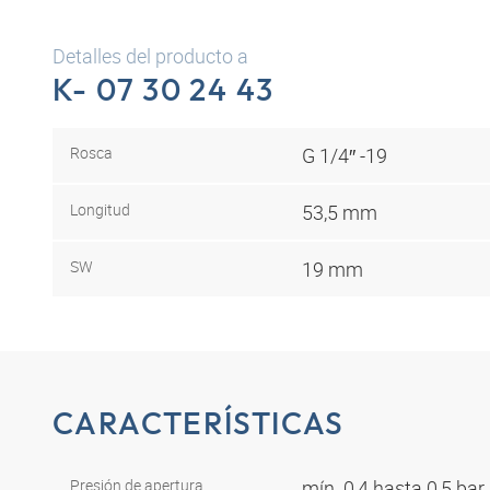
Detalles del producto a
K- 07 30 24 43
Rosca
G 1/4″ -19
Longitud
53,5 mm
SW
19 mm
CARACTERÍSTICAS
Presión de apertura
mín. 0,4 hasta 0,5 ba