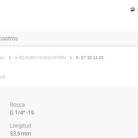
osotros
ión
K-RD DURCHGANGSFORM
K- 07 30 24 43
lve
Rosca
G 1/4″ -19
Longitud
53,5 mm