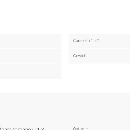
Conexión 1 + 2
Gewicht
r (para tamaño G 1/4
Obturac.