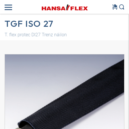
TGF ISO 27
T. flex protec DI27 Trenz náilon