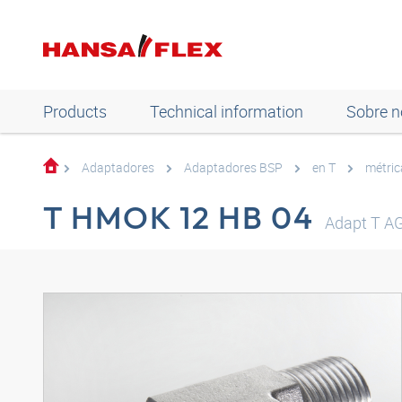
Products
Technical information
Sobre n
Adaptadores
Adaptadores BSP
en T
métric
T HMOK 12 HB 04
Adapt T A