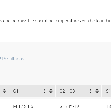
oads and permissible operating temperatures can be found in
8
Resultados
G1
G2 + G3
S
M 12 x 1.5
G 1/4″ -19
1