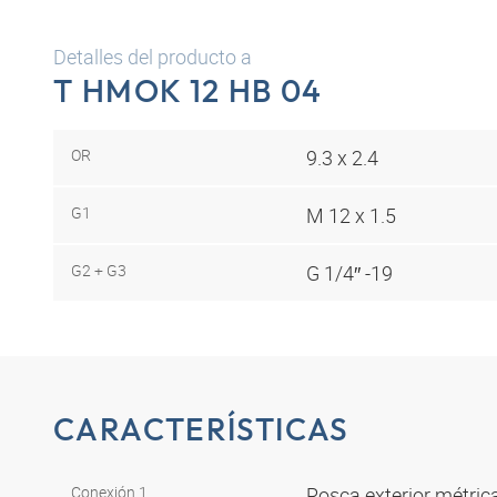
Detalles del producto a
T HMOK 12 HB 04
OR
9.3 x 2.4
G1
M 12 x 1.5
G2 + G3
G 1/4″ -19
CARACTERÍSTICAS
Conexión 1
Rosca exterior métrica