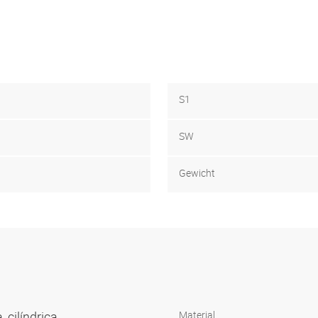
S1
SW
Gewicht
, cilíndrica
Material