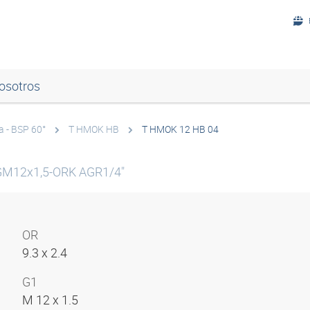
osotros
a - BSP 60°
T HMOK HB
T HMOK 12 HB 04
GM12x1,5-ORK AGR1/4"
OR
9.3 x 2.4
G1
M 12 x 1.5