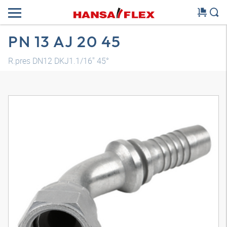
PN 13 AJ 20 45
R.pres DN12 DKJ1.1/16" 45°
Modelo 3D