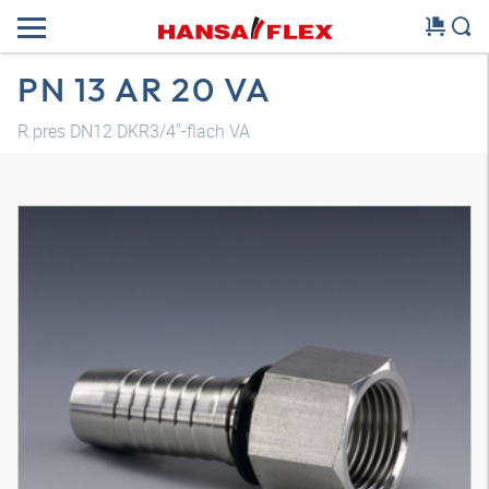
PN 13 AR 20 VA
R.pres DN12 DKR3/4"-flach VA
Modelo 3D