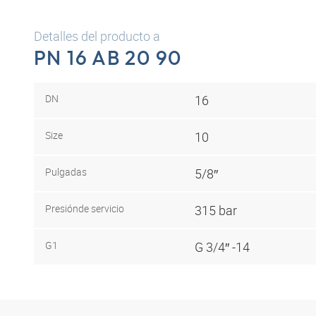
Detalles del producto a
PN 16 AB 20 90
DN
16
Size
10
Pulgadas
5/8″
Presión
de servicio
315 bar
G1
G 3/4″ -14