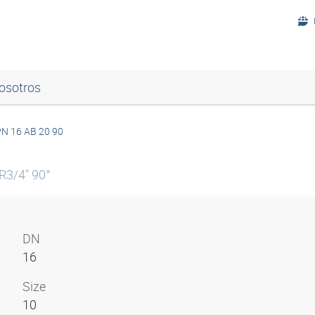
osotros
N 16 AB 20 90
R3/4" 90°
DN
16
Size
10