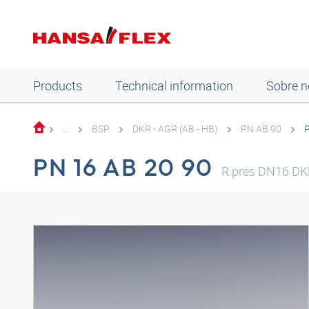
Products
Technical information
Sobre n
...
BSP
DKR - AGR (AB - HB)
PN AB 90
P
PN 16 AB 20 90
R.pres DN16 DK