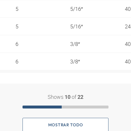
5
5/16″
40
5
5/16″
24
6
3/8″
40
6
3/8″
40
Shows
of
10
22
MOSTRAR TODO