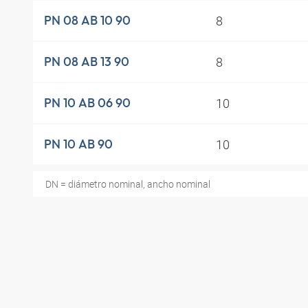
8
PN 08 AB 10 90
8
PN 08 AB 13 90
10
PN 10 AB 06 90
10
PN 10 AB 90
DN = diámetro nominal, ancho nominal