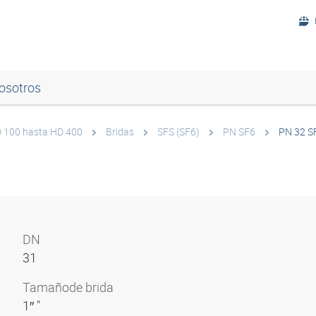
osotros
HD 100 hasta HD 400
Bridas
SFS (SF6)
PN SF6
PN 32 S
DN
31
Tamaño
de brida
1″ "