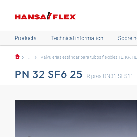
Products
Technical information
Sobre n
...
Valvulerías estándar para tubos flexibles TE, KP, 
PN 32 SF6 25
R.pres DN31 SFS1"