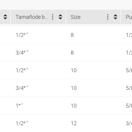
Tamaño
de brida (")
Size
Pu
1/2″ "
8
1/
3/4″ "
8
1/
1/2″ "
10
5/
3/4″ "
10
5/
1″ "
10
5/
1/2″ "
12
3/