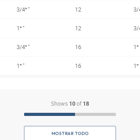
3/4″ "
12
3/
1″ "
12
3/
3/4″ "
16
1″
1″ "
16
1″
Shows
of
10
18
MOSTRAR TODO