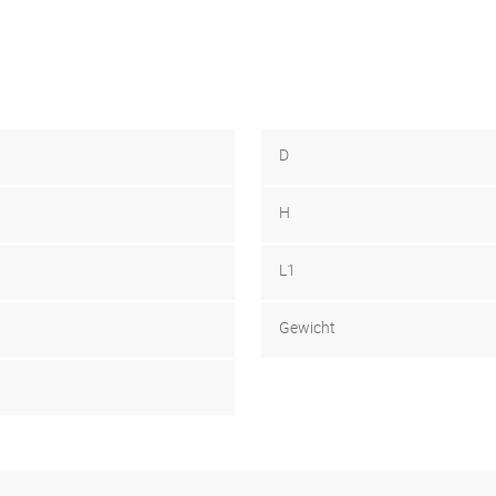
D
H
L1
Gewicht