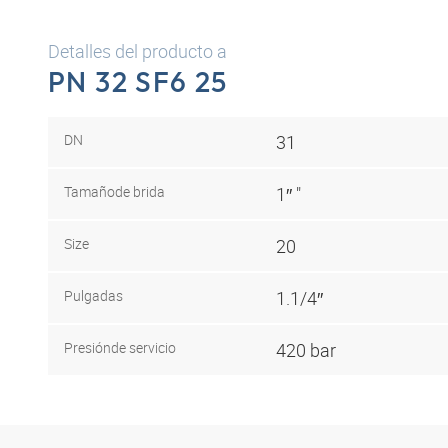
Detalles del producto a
PN 32 SF6 25
DN
31
Tamaño
de brida
1″ "
Size
20
Pulgadas
1.1/4″
Presión
de servicio
420 bar