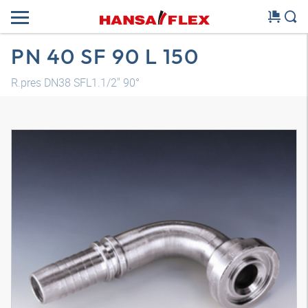
PN 40 SF 90 L 150
R.pres DN38 SFL1.1/2" 90°
Modelo 3D