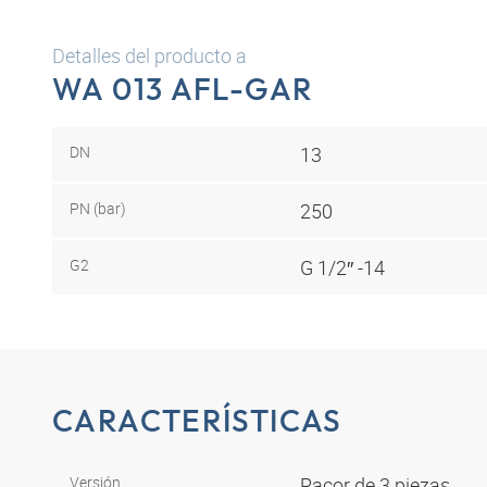
Detalles del producto a
WA 013 AFL-GAR
DN
13
PN (bar)
250
G2
G 1/2″ -14
CARACTERÍSTICAS
Versión
Racor de 3 piezas