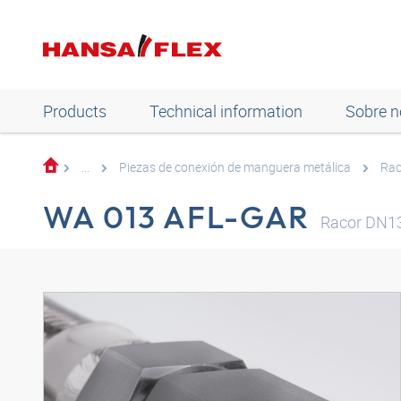
Products
Technical information
Sobre n
...
Piezas de conexión de manguera metálica
Rac
WA 013 AFL-GAR
Racor DN13