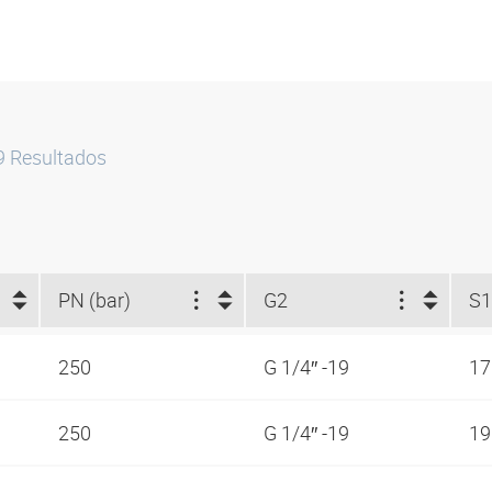
9
Resultados
PN (bar)
G2
S1
250
G 1/4″ -19
1
250
G 1/4″ -19
1