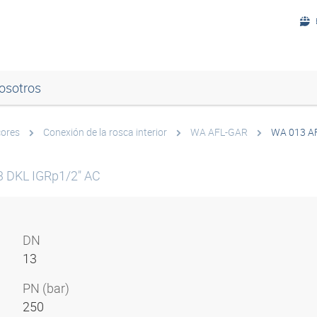
osotros
ores
Conexión de la rosca interior
WA AFL-GAR
WA 013 A
 DKL IGRp1/2" AC
DN
13
PN (bar)
250