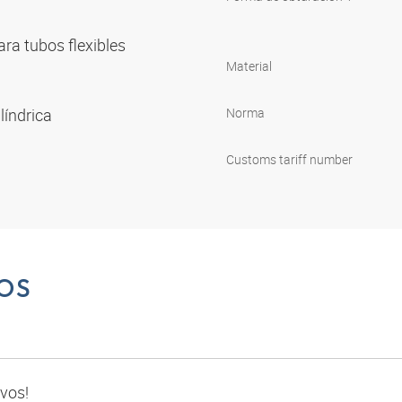
ara tubos flexibles
Material
ilíndrica
Norma
Customs tariff number
OS
ivos!