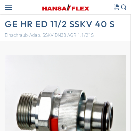
GE HR ED 11/2 SSKV 40 S
Einschraub-Adap. SSKV DN38 AGR 1.1/2" S