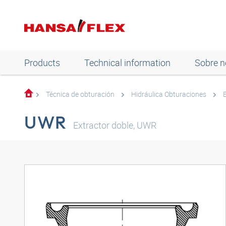
Products
Technical information
Sobre n
Técnica de obturación
Hidráulica Obturaciones
UWR
Extractor doble, UWR