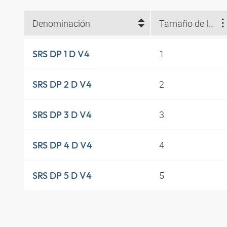
Denominación
Tamaño de las abrazaderas
1
SRS DP 1 D V4
2
SRS DP 2 D V4
3
SRS DP 3 D V4
4
SRS DP 4 D V4
5
SRS DP 5 D V4