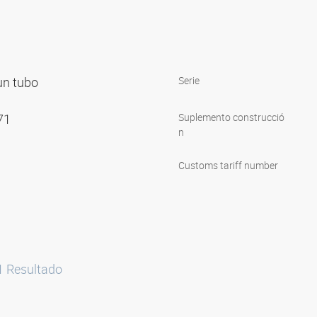
un tubo
Serie
571
Suplemento construcció
n
Customs tariff number
1
Resultado