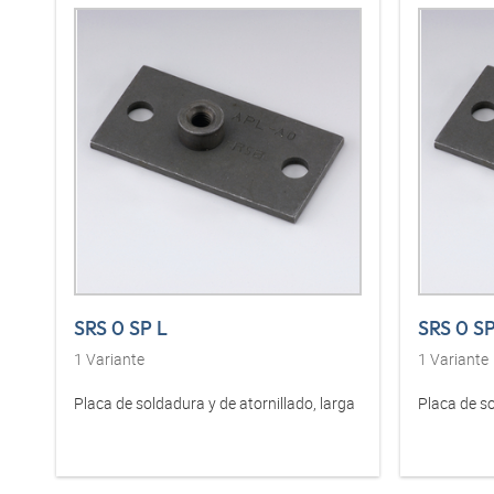
SRS 0 SP L
SRS 0 S
1
Variante
1
Variante
Placa de soldadura y de atornillado, larga
Placa de so