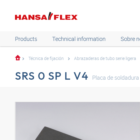
Products
Technical information
Sobre n
Técnica de fijación
Abrazaderas de tubo serie ligera
SRS 0 SP L V4
Placa de soldadura 