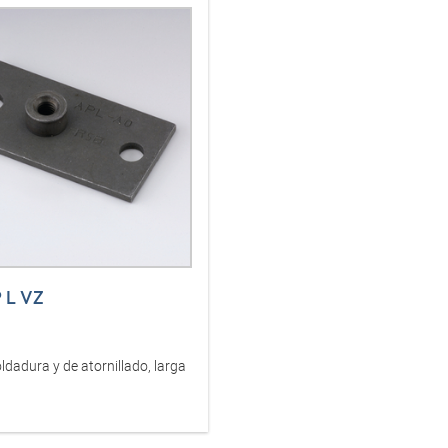
P L VZ
ldadura y de atornillado, larga