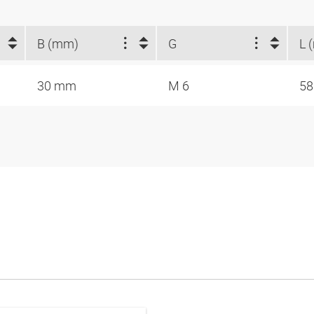
B (mm)
G
L 
30 mm
M 6
5