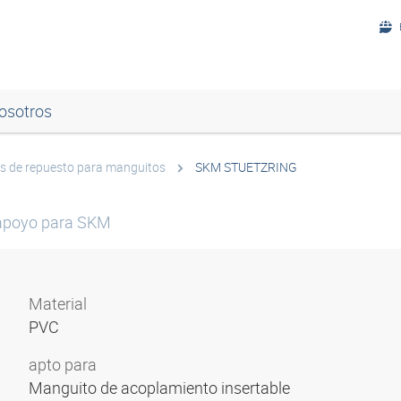
osotros
s de repuesto para manguitos
SKM STUETZRING
 apoyo para SKM
Material
PVC
apto para
Manguito de acoplamiento insertable