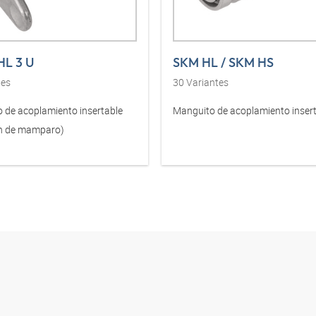
HL 3 U
SKM HL / SKM HS
tes
30
Variantes
 de acoplamiento insertable
Manguito de acoplamiento inser
n de mamparo)