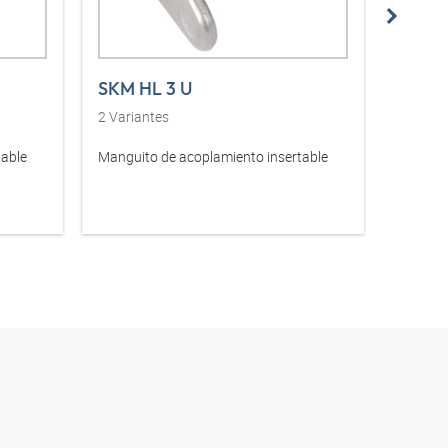
SKM HL 3 U
SKM I
2
Variantes
1
Varia
table
Manguito de acoplamiento insertable
Manguit