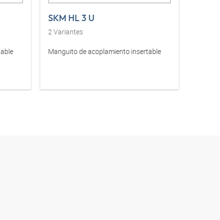
SKM HL 3 U
SKM I
2
Variantes
1
Varia
table
Manguito de acoplamiento insertable
Manguit