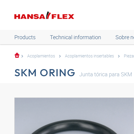
Products
Technical information
Sobre n
Acoplamientos
Acoplamientos insertables
Pieza
SKM ORING
Junta tórica para SKM