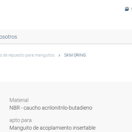
osotros
s de repuesto para manguitos
SKM ORING
Material
NBR - caucho acrilonitrilo-butadieno
apto para
Manguito de acoplamiento insertable