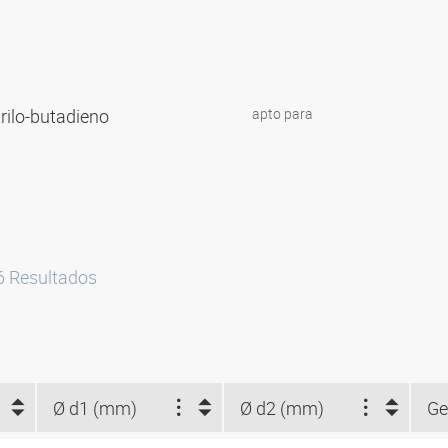
trilo-butadieno
apto para
6
Resultados
Ø d1 (mm)
Ø d2 (mm)
Ge