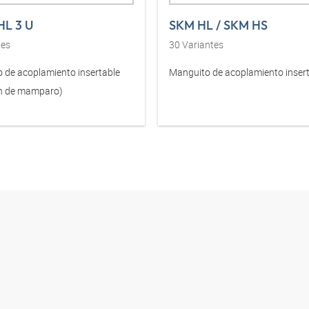
HL 3 U
SKM HL / SKM HS
tes
30
Variantes
 de acoplamiento insertable
Manguito de acoplamiento inser
n de mamparo)