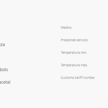
Medios
Presión
de servicio
ieza
Temperatura min.
Temperatura máx.
mbolo
Customs tariff number
 acetal