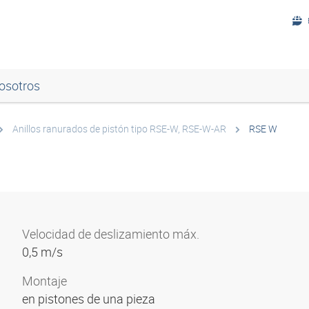
osotros
Anillos ranurados de pistón tipo RSE-W, RSE-W-AR
RSE W
Velocidad de deslizamiento máx.
0,5 m/s
Montaje
en pistones de una pieza