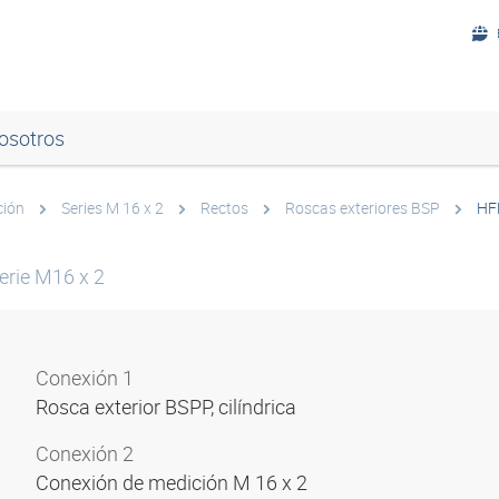
osotros
ción
Series M 16 x 2
Rectos
Roscas exteriores BSP
HF
erie M16 x 2
Conexión 1
Rosca exterior BSPP, cilíndrica
Conexión 2
Conexión de medición M 16 x 2