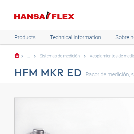
Products
Technical information
Sobre n
...
Sistemas de medición
Acoplamientos de medi
HFM MKR ED
Racor de medición, s