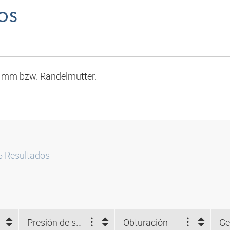
OS
9 mm bzw. Rändelmutter.
5
Resultados
Presión de servicio máx. (bar)
Obturación
Ge