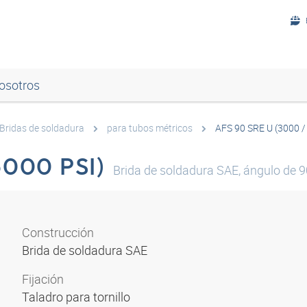
osotros
Bridas de soldadura
para tubos métricos
AFS 90 SRE U (3000 /
6000 PSI)
Brida de soldadura SAE, ángulo de 9
Construcción
Brida de soldadura SAE
Fijación
Taladro para tornillo