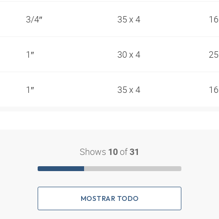
3/4″
35 x 4
16
1″
30 x 4
25
1″
35 x 4
16
Shows
of
10
31
MOSTRAR TODO