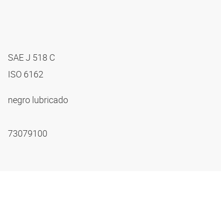
SAE J 518 C
ISO 6162
negro lubricado
73079100