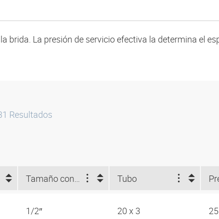
a brida. La presión de servicio efectiva la determina el es
31
Resultados
Tamaño constructivo
Tubo
1/2″
20 x 3
25