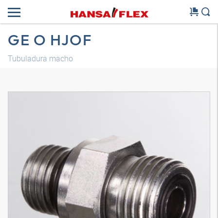
GE O HJOF
Tubuladura macho
Modelo 3D