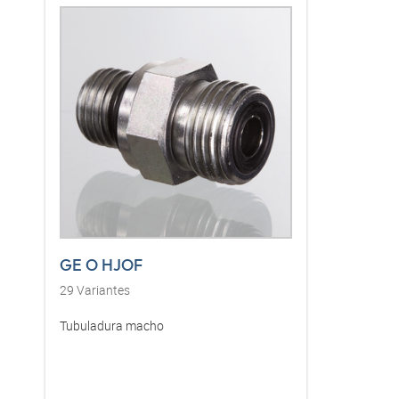
GE O HJOF
29
Variantes
Tubuladura macho