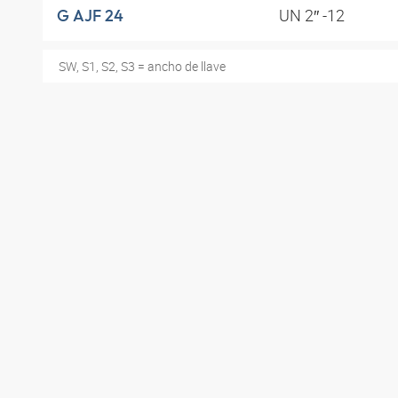
UN 2″ -12
G AJF 24
SW, S1, S2, S3 = ancho de llave