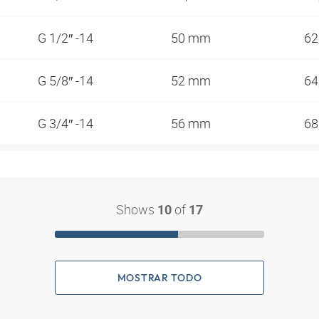
G 1/2″ -14
50 mm
62
G 5/8″ -14
52 mm
64
G 3/4″ -14
56 mm
68
Shows
of
10
17
MOSTRAR TODO