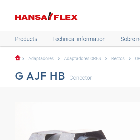
Products
Technical information
Sobre n
Adaptadores
Adaptadores ORFS
Rectos
OR
G AJF HB
Conector