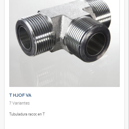
T HJOF VA
7
Variantes
Tubuladura racor, en T