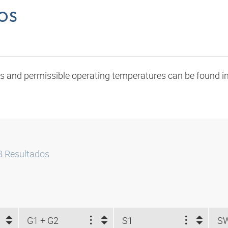
OS
oads and permissible operating temperatures can be found in
8
Resultados
G1 + G2
S1
S