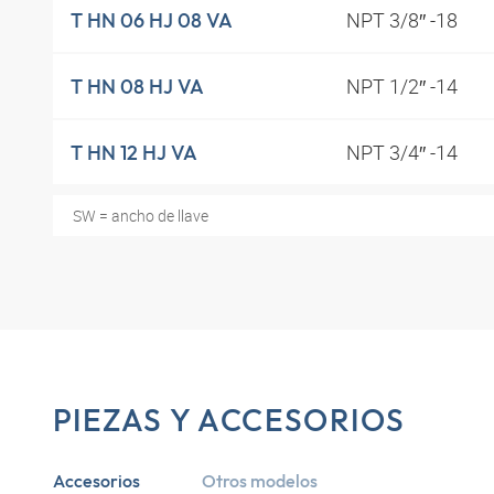
NPT 3/8″ -18
T HN 06 HJ 08 VA
NPT 1/2″ -14
T HN 08 HJ VA
NPT 3/4″ -14
T HN 12 HJ VA
SW = ancho de llave
PIEZAS Y ACCESORIOS
Accesorios
Otros modelos