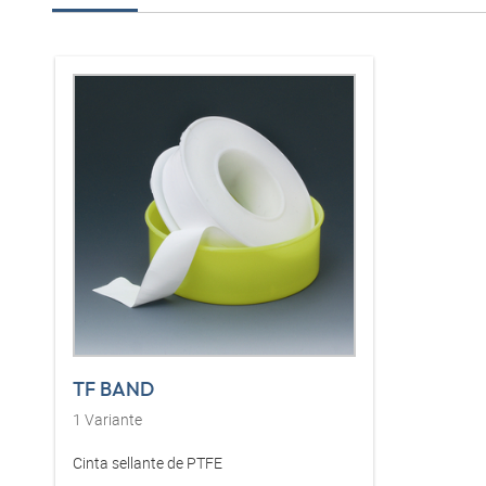
TF BAND
1
Variante
Cinta sellante de PTFE