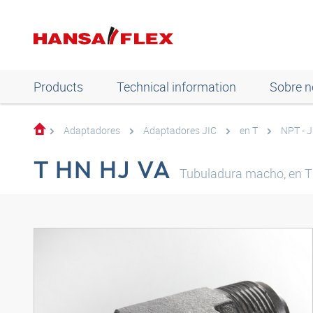
Products
Technical information
Sobre n
Adaptadores
Adaptadores JIC
en T
NPT - J
T HN HJ VA
Tubuladura macho, en T