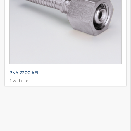
PNY 7200 AFL
1
Variante
Pressnippel für NY7200, DKL, leicht Baureihe, Überwurfmutter,
gerade, Stahl